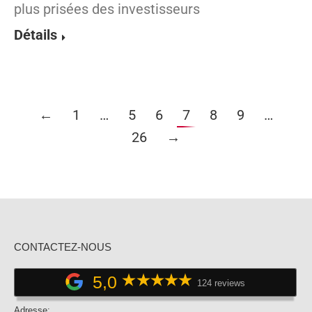
plus prisées des investisseurs
Détails
←
1
…
5
6
7
8
9
…
26
→
CONTACTEZ-NOUS
5,0
124 reviews
Adresse: