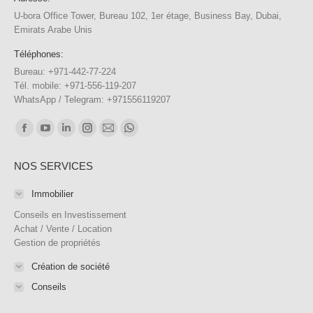
U-bora Office Tower, Bureau 102, 1er étage, Business Bay, Dubai,
Emirats Arabe Unis
Téléphones:
Bureau: +971-442-77-224
Tél. mobile: +971-556-119-207
WhatsApp / Telegram: +971556119207
Trouvez nous sur :
Facebook
YouTube
LinkedIn
Instagram
E-
WhatsApp
page
page
page
page
mail
page
NOS SERVICES
opens
opens
opens
opens
page
opens
in
in
in
in
opens
in
Immobilier
new
new
new
new
in
new
Conseils en Investissement
window
window
window
window
new
window
Achat / Vente / Location
Gestion de propriétés
window
Création de société
Conseils