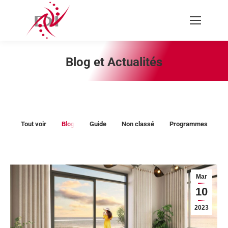
Recherche
:
Blog et Actualités
Vous êtes ici :
Tout voir
Blog
Guide
Non classé
Programmes
Mar
10
2023