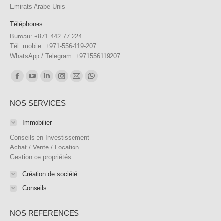
Emirats Arabe Unis
Téléphones:
Bureau: +971-442-77-224
Tél. mobile: +971-556-119-207
WhatsApp / Telegram: +971556119207
Trouvez nous sur :
Facebook
YouTube
LinkedIn
Instagram
E-
WhatsApp
page
page
page
page
mail
page
NOS SERVICES
opens
opens
opens
opens
page
opens
in
in
in
in
opens
in
Immobilier
new
new
new
new
in
new
Conseils en Investissement
window
window
window
window
new
window
Achat / Vente / Location
Gestion de propriétés
window
Création de société
Conseils
NOS REFERENCES