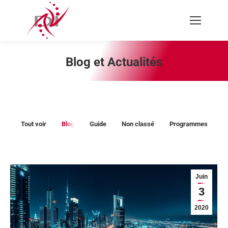
Recherche
:
Blog et Actualités
Vous êtes ici :
Tout voir
Blog
Guide
Non classé
Programmes
Juin
3
2020