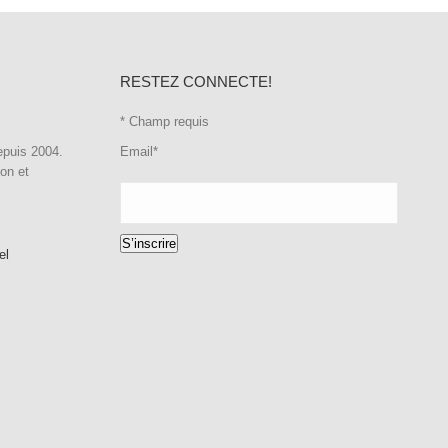
RESTEZ CONNECTE!
*
Champ requis
epuis 2004.
Email
*
ion et
S’inscrire
el