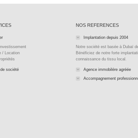
ICES
NOS REFERENCES
er
Implantation depuis 2004
Investissement
Notre société est basée à Dubaï d
 / Location
Bénéficiez de notre forte implantat
ropriétés
connaissance du tissu local.
 de société
Agence immobilére agréée
Accompagnement professionn