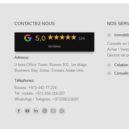
CONTACTEZ-NOUS
NOS SERV
Immobili
5,0
124
Conseils en 
reviews
Achat / Vente
Gestion de p
Adresse:
U-bora Office Tower, Bureau 102, 1er étage,
Création
Business Bay, Dubai, Emirats Arabe Unis
Conseils
Téléphones:
Bureau: +971-442-77-224
Tél. mobile: +971-556-119-207
WhatsApp / Telegram: +971556119207
Trouvez nous sur :
Facebook
YouTube
LinkedIn
Instagram
E-
WhatsApp
page
page
page
page
mail
page