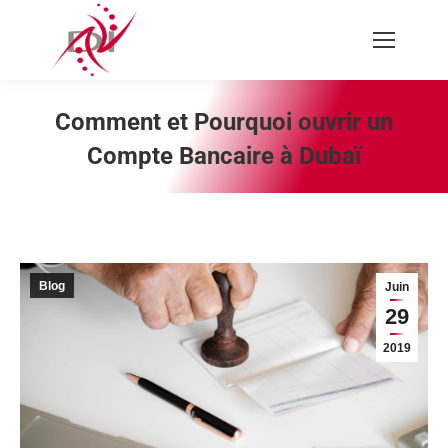
Recherche
:
Comment et Pourquoi ouvrir un
Compte Bancaire à Dubaï
Vous êtes ici :
Blog
Juin
29
2019