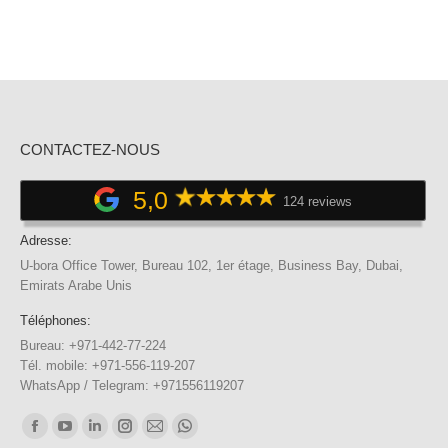
CONTACTEZ-NOUS
5,0
124 reviews
Adresse:
U-bora Office Tower, Bureau 102, 1er étage, Business Bay, Dubai,
Emirats Arabe Unis
Téléphones:
Bureau: +971-442-77-224
Tél. mobile: +971-556-119-207
WhatsApp / Telegram: +971556119207
Trouvez nous sur :
Facebook
YouTube
LinkedIn
Instagram
E-
WhatsApp