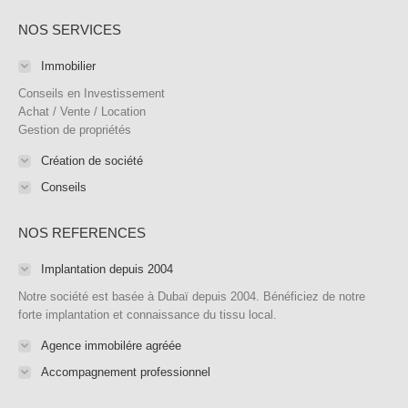
page
page
page
page
mail
page
NOS SERVICES
opens
opens
opens
opens
page
opens
in
in
in
in
opens
in
Immobilier
new
new
new
new
in
new
Conseils en Investissement
window
window
window
window
new
window
Achat / Vente / Location
Gestion de propriétés
window
Création de société
Conseils
NOS REFERENCES
Implantation depuis 2004
Notre société est basée à Dubaï depuis 2004. Bénéficiez de notre
forte implantation et connaissance du tissu local.
Agence immobilére agréée
Accompagnement professionnel