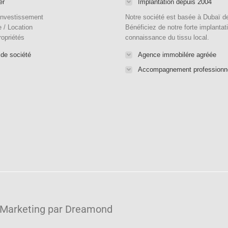
er
Implantation depuis 2004
Investissement
Notre société est basée à Dubaï d
 / Location
Bénéficiez de notre forte implantat
ropriétés
connaissance du tissu local.
 de société
Agence immobilére agréée
Accompagnement professionn
 Marketing par
Dreamond