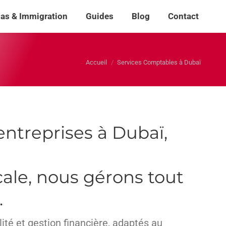
sas & Immigration
Guides
Blog
Contact
sas & Immigration
Guides
Blog
Contact
Rech
Rech
:
:
Vous êtes ici :
Accueil
Services Comptables à Dubaï
entreprises à Dubaï,
cale, nous gérons tout
.
té et gestion financière, adaptés au