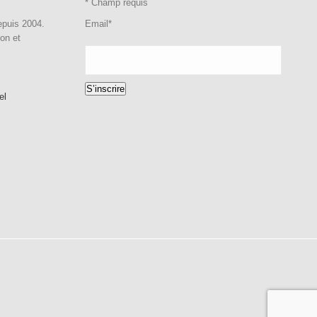
*
Champ requis
epuis 2004.
Email
*
ion et
S’inscrire
el