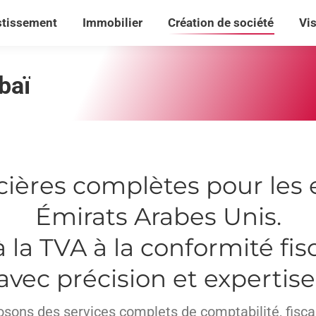
stissement
Immobilier
Création de société
Vi
stissement
Immobilier
Création de société
Vi
baï
cières complètes pour les 
Émirats Arabes Unis.
 la TVA à la conformité fis
avec précision et expertise
ons des services complets de comptabilité, fiscali