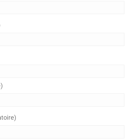
)
e)
toire)