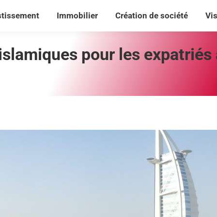
stissement
Immobilier
Création de société
Vi
stissement
Immobilier
Création de société
Vi
islamiques pour les expatriés