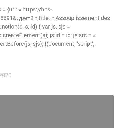
 {url: « https://hbs-
5691&type=2 »,title: « Assouplissement des
ion(d, s, id) { var js, sjs =
reateElement(s); js.id = id; js.src = «
tBefore(js, sjs); }(document, ‘script’,
2020