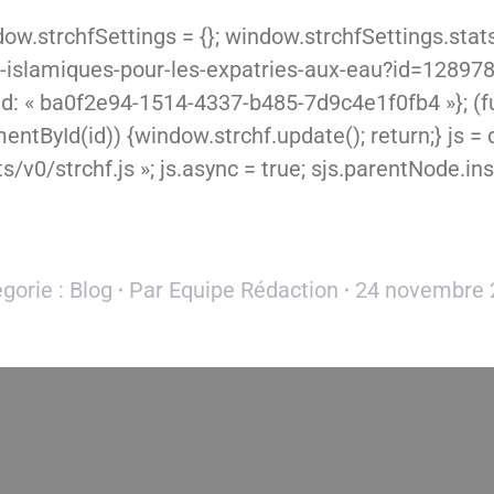
w.strchfSettings = {}; window.strchfSettings.stats =
s-islamiques-pour-les-expatries-aux-eau?id=128978
d: « ba0f2e94-1514-4337-b485-7d9c4e1f0fb4 »}; (funct
ById(id)) {window.strchf.update(); return;} js = d.c
v0/strchf.js »; js.async = true; sjs.parentNode.inser
gorie :
Blog
Par
Equipe Rédaction
24 novembre 