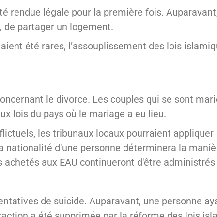
é rendue légale pour la première fois. Auparavant, i
 de partager un logement.
 aient été rares, l’assouplissement des lois islami
ncernant le divorce. Les couples qui se sont marié
x lois du pays où le mariage a eu lieu.
ictuels, les tribunaux locaux pourraient appliquer l
a nationalité d'une personne déterminera la manière
ens achetés aux EAU continueront d'être administrés 
tentatives de suicide. Auparavant, une personne ay
raction a été supprimée par la réforme des lois isla