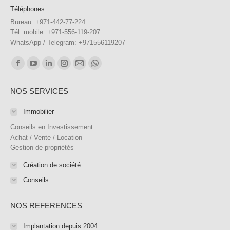
Téléphones:
Bureau: +971-442-77-224
Tél. mobile: +971-556-119-207
WhatsApp / Telegram: +971556119207
Trouvez nous sur :
Facebook
YouTube
LinkedIn
Instagram
E-
WhatsApp
page
page
page
page
mail
page
NOS SERVICES
opens
opens
opens
opens
page
opens
in
in
in
in
opens
in
Immobilier
new
new
new
new
in
new
Conseils en Investissement
window
window
window
window
new
window
Achat / Vente / Location
Gestion de propriétés
window
Création de société
Conseils
NOS REFERENCES
Implantation depuis 2004