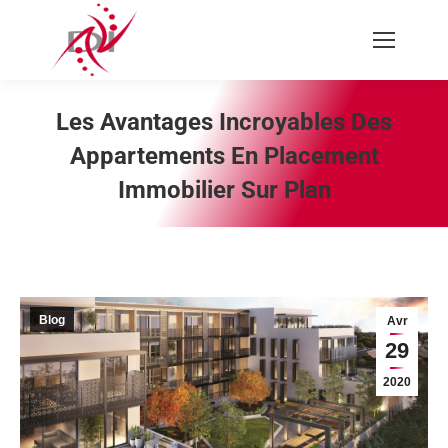
Recherche
:
Les Avantages Incroyables Des
Appartements En Placement
Immobilier Sur Plan
Vous êtes ici :
Blog
Avr
29
2020