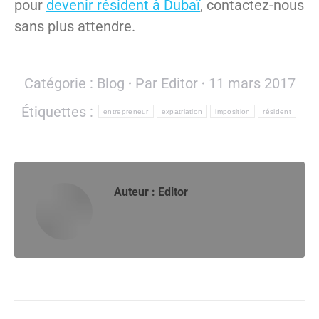
pour
devenir résident à Dubaï
, contactez-nous
sans plus attendre.
Catégorie :
Blog
Par
Editor
11 mars 2017
Étiquettes :
entrepreneur
expatriation
imposition
résident
Auteur :
Editor
Navigation