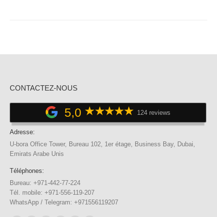
CONTACTEZ-NOUS
5,0
124 reviews
Adresse:
U-bora Office Tower, Bureau 102, 1er étage, Business Bay, Dubai,
Emirats Arabe Unis
Téléphones:
Bureau: +971-442-77-224
Tél. mobile: +971-556-119-207
WhatsApp / Telegram: +971556119207