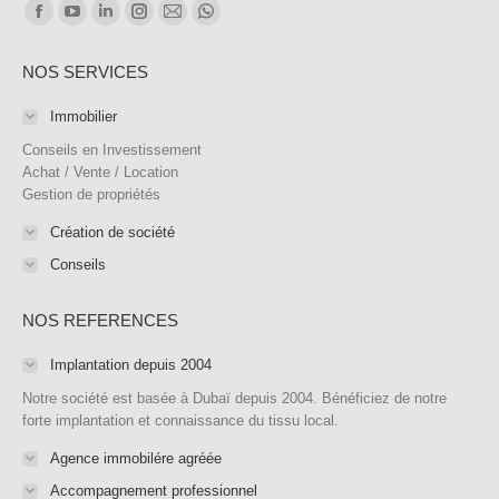
Trouvez nous sur :
Facebook
YouTube
LinkedIn
Instagram
E-
WhatsApp
page
page
page
page
mail
page
NOS SERVICES
opens
opens
opens
opens
page
opens
in
in
in
in
opens
in
Immobilier
new
new
new
new
in
new
Conseils en Investissement
window
window
window
window
new
window
Achat / Vente / Location
Gestion de propriétés
window
Création de société
Conseils
NOS REFERENCES
Implantation depuis 2004
Notre société est basée à Dubaï depuis 2004. Bénéficiez de notre
forte implantation et connaissance du tissu local.
Agence immobilére agréée
Accompagnement professionnel