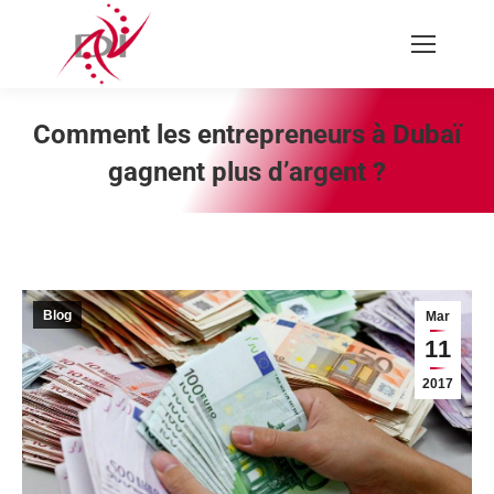
Recherche
:
Comment les entrepreneurs à Dubaï
gagnent plus d’argent ?
Vous êtes ici :
Blog
Mar
11
2017