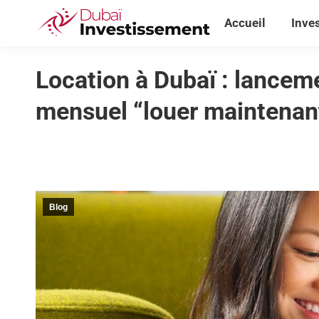
Accueil
Inve
Accueil
Inve
Location à Dubaï : lance
mensuel “louer maintenant
Blog