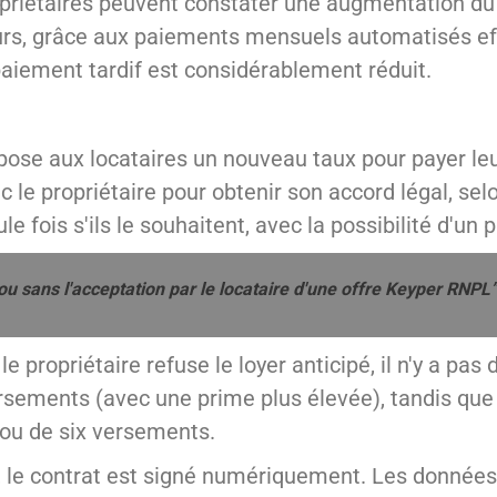
opriétaires peuvent constater une augmentation du 
eurs, grâce aux paiements mensuels automatisés eff
paiement tardif est considérablement réduit.
ose aux locataires un nouveau taux pour payer leur
c le propriétaire pour obtenir son accord légal, se
ule fois s'ils le souhaitent, avec la possibilité d'un
 ou sans l'acceptation par le locataire d'une offre Keyper RNPL”
le propriétaire refuse le loyer anticipé, il n'y a pa
rsements (avec une prime plus élevée), tandis que le
e ou de six versements.
, le contrat est signé numériquement. Les données 