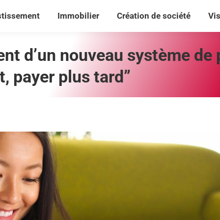
stissement
Immobilier
Création de société
Vi
stissement
Immobilier
Création de société
Vi
ment d’un nouveau système de
, payer plus tard”