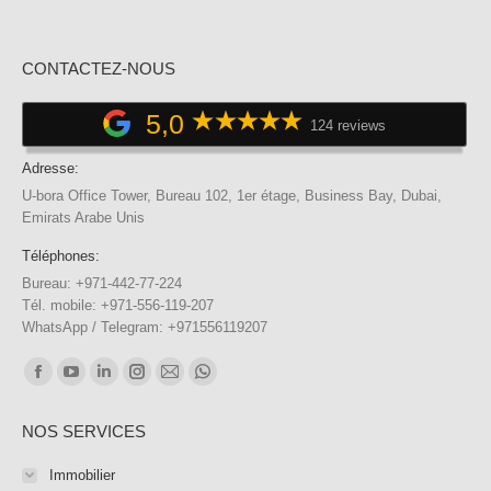
CONTACTEZ-NOUS
5,0
124 reviews
Adresse:
U-bora Office Tower, Bureau 102, 1er étage, Business Bay, Dubai,
Emirats Arabe Unis
Téléphones:
Bureau: +971-442-77-224
Tél. mobile: +971-556-119-207
WhatsApp / Telegram: +971556119207
Trouvez nous sur :
Facebook
YouTube
LinkedIn
Instagram
E-
WhatsApp
page
page
page
page
mail
page
NOS SERVICES
opens
opens
opens
opens
page
opens
in
in
in
in
opens
in
Immobilier