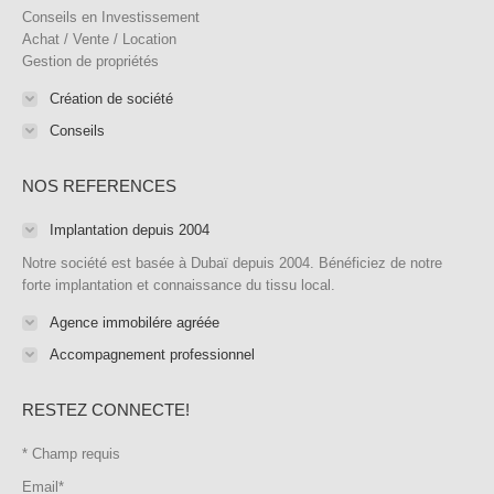
new
new
new
new
in
new
Conseils en Investissement
window
window
window
window
new
window
Achat / Vente / Location
Gestion de propriétés
window
Création de société
Conseils
NOS REFERENCES
Implantation depuis 2004
Notre société est basée à Dubaï depuis 2004. Bénéficiez de notre
forte implantation et connaissance du tissu local.
Agence immobilére agréée
Accompagnement professionnel
RESTEZ CONNECTE!
*
Champ requis
Email
*