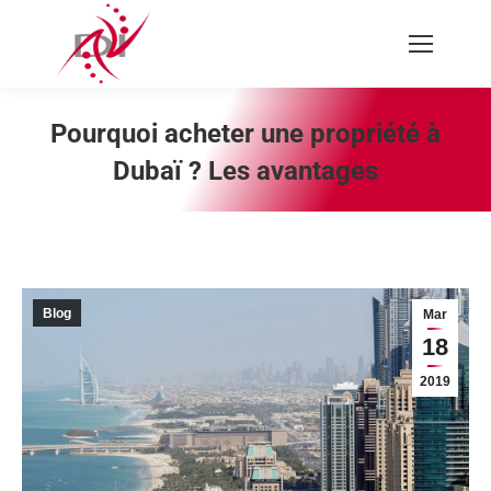
Recherche
:
Pourquoi acheter une propriété à
Dubaï ? Les avantages
Vous êtes ici :
Blog
Mar
18
2019