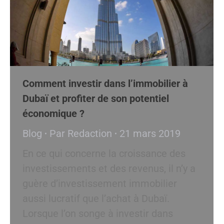
Comment investir dans l’immobilier à
Dubaï et profiter de son potentiel
économique ?
Blog
Par
Redaction
21 mars 2019
En ce qui concerne la croissance des
investissements et des revenus, il n’y a
guère d’investissement immobilier
aussi lucratif que l’achat à Dubaï.
Lorsque l’on songe à investir dans