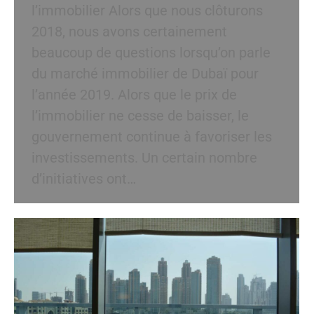
l’immobilier Alors que nous clôturons
2018, nous avons certainement
beaucoup de questions lorsqu’on parle
du marché immobilier de Dubaï pour
l’année 2019. Alors que le prix de
l’immobilier ne cesse de baisser, le
gouvernement continue à favoriser les
investissements. Un certain nombre
d’initiatives ont…