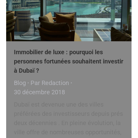
Immobilier de luxe : pourquoi les
personnes fortunées souhaitent investir
à Dubaï ?
Blog
Par
Redaction
30 décembre 2018
Dubaï est devenue une des villes
préférées des investisseurs depuis prés
deux décennies . En pleine évolution, la
ville offre de nombreuses opportunités,