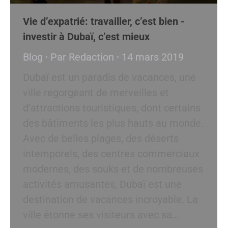
Vie d’expatrié: travailler, c’est bien -
investir à Dubaï, c’est mieux
Blog
Par
Redaction
14 mars 2019
Dubaï est un paradis de vacances, une
ville regorgeant de merveilles et
d’attractions touristiques, dont certains
des bâtiments les plus hauts au monde.
Avec de belles plages, des déserts
intemporels, des centres commerciaux
modernes, des souks et de nombreuses
activités amusantes, Dubaï est une
destination de vacances incroyable. La
ville étonne ses visiteurs avec sa…