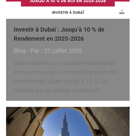
Investir à Dubaï : Jusqu’à 10 % de
Rendement en 2025-2026
Blog
Par
22 juillet 2025
Dubaï devient un incontournable pour
les investisseurs immobiliers avec des
rendements allant jusqu’à 10 %. Le
marché est en pleine expansion