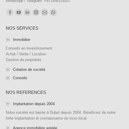
WhatsApp / Telegram: +971556119207
Trouvez nous sur :
Facebook
YouTube
LinkedIn
Instagram
E-
WhatsApp
page
page
page
page
mail
page
NOS SERVICES
opens
opens
opens
opens
page
opens
in
in
in
in
opens
in
Immobilier
new
new
new
new
in
new
Conseils en Investissement
window
window
window
window
new
window
Achat / Vente / Location
Gestion de propriétés
window
Création de société
Conseils
NOS REFERENCES
Implantation depuis 2004
Notre société est basée à Dubaï depuis 2004. Bénéficiez de notre
forte implantation et connaissance du tissu local.
Agence immobilére agréée