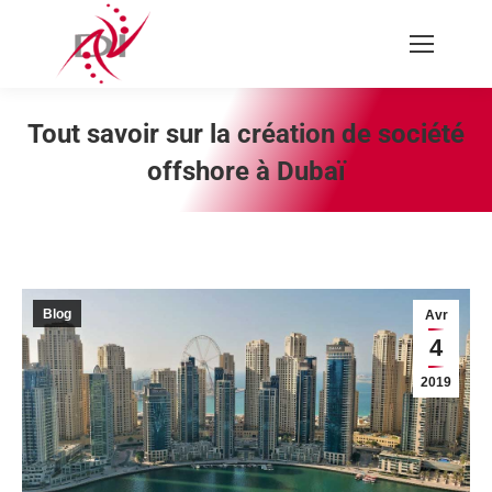
Recherche
:
Tout savoir sur la création de société
offshore à Dubaï
Vous êtes ici :
Blog
Avr
4
2019