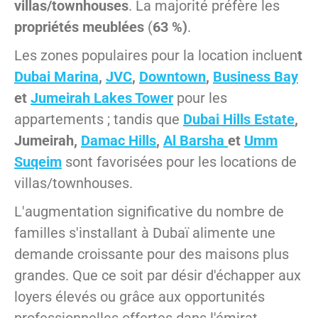
villas/townhouses
. La majorité préfère les
propriétés meublées
(
63 %)
.
Les zones populaires pour la location incluen
t
Dubai Marina
,
JVC
,
Downtown
,
Business Bay
et
Jumeirah Lakes Tower
pour les
appartements ; tandis que
Dubai Hills Estate
,
Jumeirah,
Damac Hills
,
Al Barsha
et
Umm
Suqeim
sont favorisées pour les locations de
villas/townhouses.
L'augmentation significative du nombre de
familles s'installant à Dubaï alimente une
demande croissante pour des maisons plus
grandes. Que ce soit par désir d'échapper aux
loyers élevés ou grâce aux opportunités