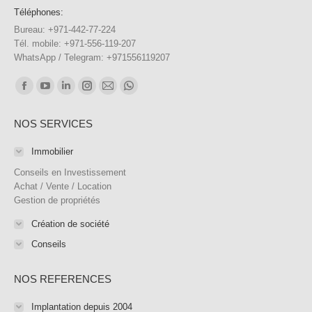
Téléphones:
Bureau: +971-442-77-224
Tél. mobile: +971-556-119-207
WhatsApp / Telegram: +971556119207
Trouvez nous sur :
Facebook
YouTube
LinkedIn
Instagram
E-
WhatsApp
page
page
page
page
mail
page
NOS SERVICES
opens
opens
opens
opens
page
opens
in
in
in
in
opens
in
Immobilier
new
new
new
new
in
new
Conseils en Investissement
window
window
window
window
new
window
Achat / Vente / Location
Gestion de propriétés
window
Création de société
Conseils
NOS REFERENCES
Implantation depuis 2004