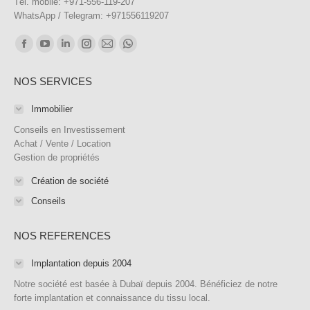
Tél. mobile: +971-556-119-207
WhatsApp / Telegram: +971556119207
Trouvez nous sur :
Facebook
YouTube
LinkedIn
Instagram
E-
WhatsApp
page
page
page
page
mail
page
NOS SERVICES
opens
opens
opens
opens
page
opens
in
in
in
in
opens
in
Immobilier
new
new
new
new
in
new
Conseils en Investissement
window
window
window
window
new
window
Achat / Vente / Location
Gestion de propriétés
window
Création de société
Conseils
NOS REFERENCES
Implantation depuis 2004
Notre société est basée à Dubaï depuis 2004. Bénéficiez de notre
forte implantation et connaissance du tissu local.