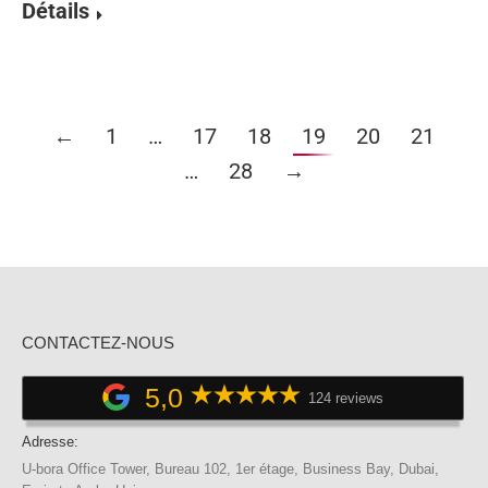
Détails
←
1
…
17
18
19
20
21
…
28
→
CONTACTEZ-NOUS
5,0
124 reviews
Adresse:
U-bora Office Tower, Bureau 102, 1er étage, Business Bay, Dubai,