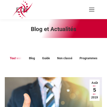
Recherche
:
Blog et Actualités
Vous êtes ici :
Tout voir
Blog
Guide
Non classé
Programmes
Août
5
2019