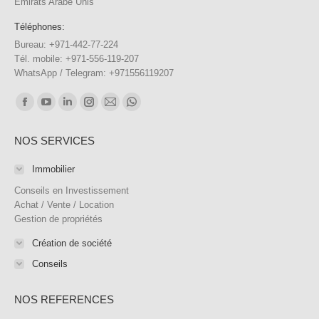
Emirats Arabe Unis
Téléphones:
Bureau: +971-442-77-224
Tél. mobile: +971-556-119-207
WhatsApp / Telegram: +971556119207
Trouvez nous sur :
Facebook
YouTube
LinkedIn
Instagram
E-
WhatsApp
page
page
page
page
mail
page
NOS SERVICES
opens
opens
opens
opens
page
opens
in
in
in
in
opens
in
Immobilier
new
new
new
new
in
new
Conseils en Investissement
window
window
window
window
new
window
Achat / Vente / Location
Gestion de propriétés
window
Création de société
Conseils
NOS REFERENCES