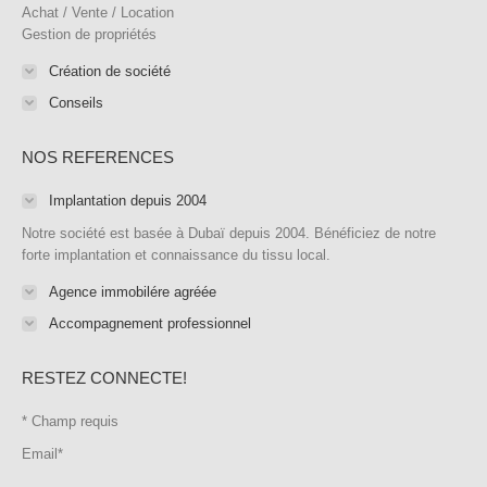
window
window
window
window
new
window
Achat / Vente / Location
Gestion de propriétés
window
Création de société
Conseils
NOS REFERENCES
Implantation depuis 2004
Notre société est basée à Dubaï depuis 2004. Bénéficiez de notre
forte implantation et connaissance du tissu local.
Agence immobilére agréée
Accompagnement professionnel
RESTEZ CONNECTE!
*
Champ requis
Email
*