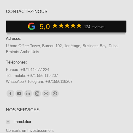
CONTACTEZ-NOUS
5,0
124 reviews
Adresse:
U-bora Office Tower, Bureau 102, 1er étage, Business Bay, Dubai,
Emirats Arabe Unis
Téléphones:
Bureau: +971-442-77-224
Tél. mobile: +971-556-119-207
WhatsApp / Telegram: +971556119207
Trouvez nous sur :
Facebook
YouTube
LinkedIn
Instagram
E-
WhatsApp
page
page
page
page
mail
page
NOS SERVICES
opens
opens
opens
opens
page
opens
in
in
in
in
opens
in
Immobilier
new
new
new
new
in
new
Conseils en Investissement