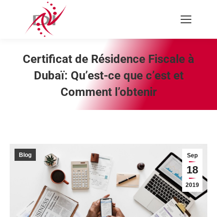
Recherche
:
Certificat de Résidence Fiscale à
Dubaï: Qu’est-ce que c’est et
Comment l’obtenir
Vous êtes ici :
Blog
Sep
18
2019