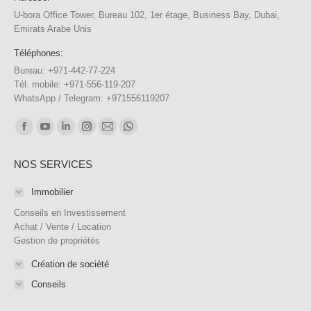
U-bora Office Tower, Bureau 102, 1er étage, Business Bay, Dubai,
Emirats Arabe Unis
Téléphones:
Bureau: +971-442-77-224
Tél. mobile: +971-556-119-207
WhatsApp / Telegram: +971556119207
Trouvez nous sur :
Facebook
YouTube
LinkedIn
Instagram
E-
WhatsApp
page
page
page
page
mail
page
NOS SERVICES
opens
opens
opens
opens
page
opens
in
in
in
in
opens
in
Immobilier
new
new
new
new
in
new
Conseils en Investissement
window
window
window
window
new
window
Achat / Vente / Location
Gestion de propriétés
window
Création de société
Conseils