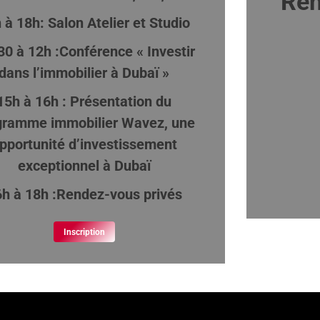
Ren
 à 18h: Salon Atelier et Studio
0 à 12h :Conférence « Investir
dans l’immobilier à Dubaï »
15h à 16h : Présentation du
gramme immobilier Wavez, une
pportunité d’investissement
exceptionnel à Dubaï
h à 18h :Rendez-vous privés
Inscription