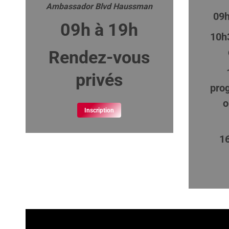
Ambassador Blvd Haussman
09h
09h à 19h
10h3
Rendez-vous
privés
pro
o
Inscription
16