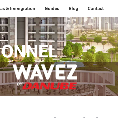
sas & Immigration
Guides
Blog
Contact
sas & Immigration
Guides
Blog
Contact
Rech
Rech
:
:
IONNEL