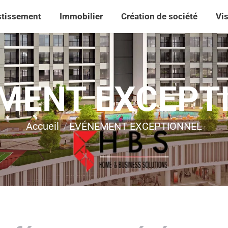
stissement
Immobilier
Création de société
Vi
stissement
Immobilier
Création de société
Vi
MENT EXCEPT
Vous êtes ici :
Accueil
EVÉNEMENT EXCEPTIONNEL