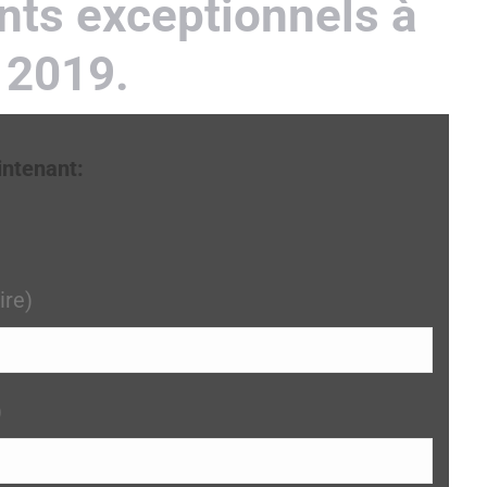
nts exceptionnels à
 2019.
intenant:
ire)
)