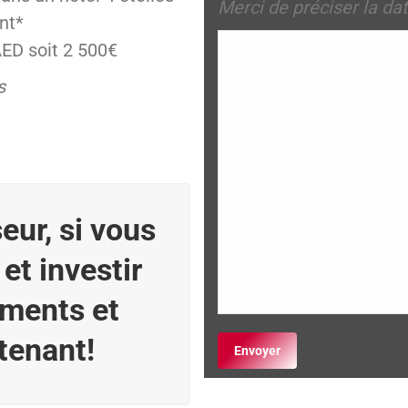
Merci de préciser la da
nt*
ED soit 2 500€
s
eur, si vous
et investir
ements et
tenant!