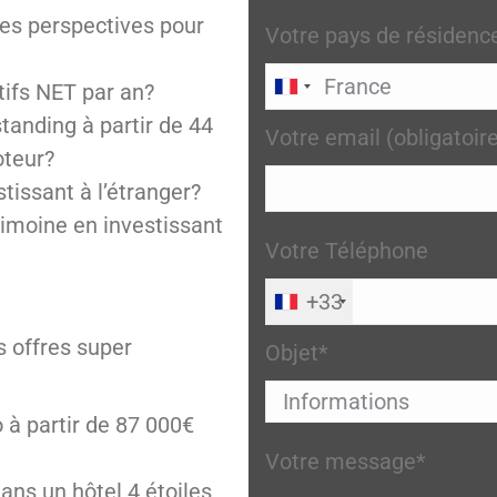
es perspectives pour
Votre pays de résidenc
ifs NET par an?
anding à partir de 44
Votre email (obligatoir
oteur?
tissant à l’étranger?
rimoine en investissant
Votre Téléphone
+33
s offres super
Objet*
 à partir de 87 000€
Votre message*
dans un hôtel 4 étoiles