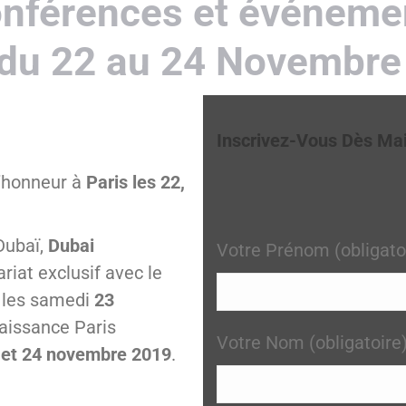
Conférences et événeme
 du 22 au 24 Novembre
Inscrivez-Vous Dès Ma
l’honneur à
Paris les 22,
Dubaï,
Dubai
Votre Prénom (obligato
ariat exclusif avec le
 les samedi
23
naissance Paris
Votre Nom (obligatoire
 et 24 novembre 2019
.