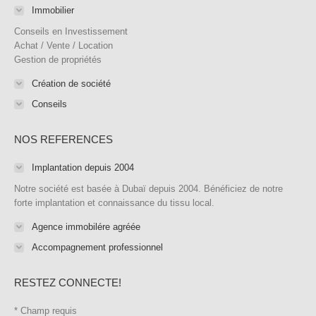
in
in
in
in
opens
in
Immobilier
new
new
new
new
in
new
Conseils en Investissement
window
window
window
window
new
window
Achat / Vente / Location
Gestion de propriétés
window
Création de société
Conseils
NOS REFERENCES
Implantation depuis 2004
Notre société est basée à Dubaï depuis 2004. Bénéficiez de notre
forte implantation et connaissance du tissu local.
Agence immobilére agréée
Accompagnement professionnel
RESTEZ CONNECTE!
*
Champ requis