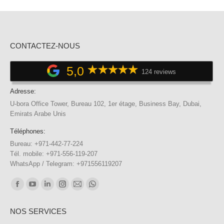
CONTACTEZ-NOUS
5,0
124 reviews
Adresse:
U-bora Office Tower, Bureau 102, 1er étage, Business Bay, Dubai,
Emirats Arabe Unis
Téléphones:
Bureau: +971-442-77-224
Tél. mobile: +971-556-119-207
WhatsApp / Telegram: +971556119207
Trouvez nous sur :
Facebook
YouTube
LinkedIn
Instagram
E-
WhatsApp
page
page
page
page
mail
page
NOS SERVICES
opens
opens
opens
opens
page
opens