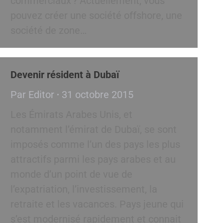
commerciaux ? Actuellement, vous
pouvez créer une société offshore, une
société de zone…
Devenir résident à Dubaï
Par
Editor
31 octobre 2015
Les Émirats Arabes Unis, et
notamment l’émirat de Dubaï, se sont
imposés comme l’un des pays les plus
attractifs parmi les pays arabes et au
monde d’un point de vue de
l’expatriation, l’investissement, la
retraite et les vacances. Pays jeune qui
s’est modernisé rapidement et connait