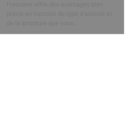
Freezone offre des avantages bien
précis en fonction du type d’activité et
de la structure que vous…