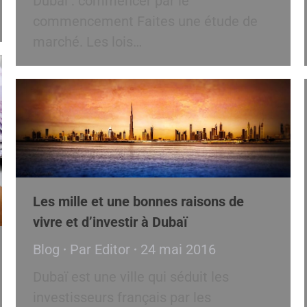
Dubaï : commencer par le
commencement Faites une étude de
marché. Les lois…
Les mille et une bonnes raisons de
vivre et d’investir à Dubaï
Blog
Par
Editor
24 mai 2016
Dubaï est une ville qui séduit les
investisseurs français par les