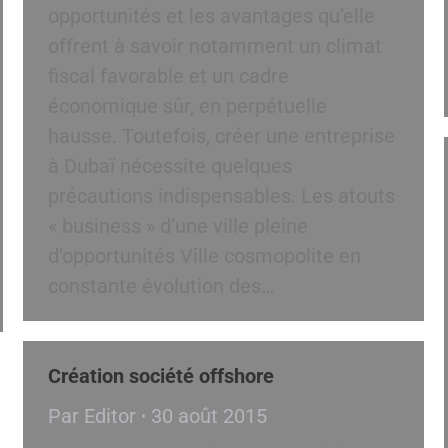
opportunités et les avantages qu’elle
offrent à savoir notamment un climat
fiscal favorable et un cadre
économique sûr, en perpétuelle
hausse. Toutefois, créer une entreprise
à Dubaï nécessite quelques
précautions indispensables. Les atouts
« business » d’une ville pleine
d’opportunités Ville cosmopolite en
constante évolution des…
Création société offshore
Par
Editor
30 août 2015