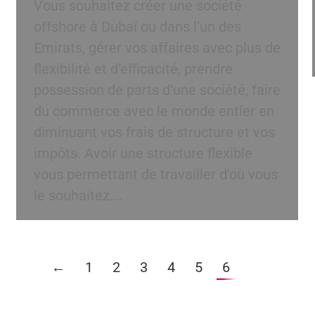
Vous souhaitez créer une société
offshore à Dubaï ou dans l’un des
Emirats, gérer vos affaires avec plus de
flexibilité et d’efficacité, prendre
possession de parts d’une société, faire
du commerce avec le monde entier en
diminuant vos frais de structure et vos
impôts. Avoir une structure flexible
vous permettant de travailler d’où vous
le souhaitez.…
←
1
2
3
4
5
6