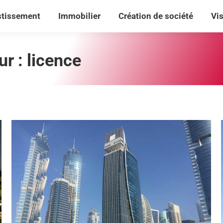
stissement
Immobilier
Création de société
Vi
stissement
Immobilier
Création de société
Vi
ur :
licence