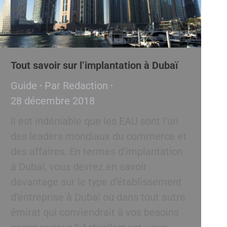
Tout savoir sur l’implantation à Dubaï
Guide
Par
Redaction
28 décembre 2018
Il est indéniable que les EAU sont l’un
des leaders mondiaux du commerce et
des affaires. En termes d’implantation
à Dubaï, vous devrez en savoir
davantage sur le type d’établissement
d’entreprise à Dubaï ou dans tout autre
émirat qui conviendrait à vos besoins