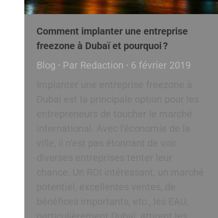
Comment implanter une entreprise
freezone à Dubaï et pourquoi ?
Blog
Par
Redaction
6 février 2019
Implanter une entreprise freezone à
Dubaï est la principale option pour les
entrepreneurs de toucher le marché
international. Avec l’économie de la
ville, il n’est pas étonnant de voir
diverses entreprises tenter leur
chance. Un ROI intéressant, un marché
potentiel, excellentes ventes, de
bénéfices importants, etc., les EAU,
particulièrement Dubaï, attirent les