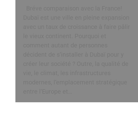
Bréve comparaison avec la France!
Dubaï est une ville en pleine expansion
avec un taux de croissance à faire pâlir
le vieux continent. Pourquoi et
comment autant de personnes
décident de s’installer à Dubaï pour y
créer leur société ? Outre, la qualité de
vie, le climat, les infrastructures
modernes, l’emplacement stratégique
entre l’Europe et…