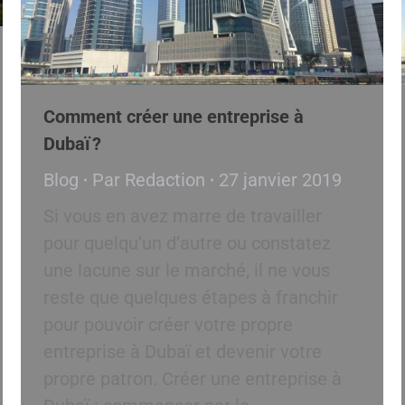
Comment créer une entreprise à
Dubaï ?
Blog
Par
Redaction
27 janvier 2019
Si vous en avez marre de travailler
pour quelqu’un d’autre ou constatez
une lacune sur le marché, il ne vous
reste que quelques étapes à franchir
pour pouvoir créer votre propre
entreprise à Dubaï et devenir votre
propre patron. Créer une entreprise à