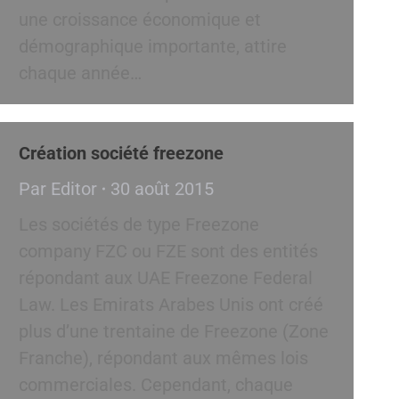
une croissance économique et
démographique importante, attire
chaque année…
Création société freezone
Par
Editor
30 août 2015
Les sociétés de type Freezone
company FZC ou FZE sont des entités
répondant aux UAE Freezone Federal
Law. Les Emirats Arabes Unis ont créé
plus d’une trentaine de Freezone (Zone
Franche), répondant aux mêmes lois
commerciales. Cependant, chaque