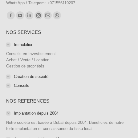
WhatsApp / Telegram: +971556119207
Trouvez nous sur :
Facebook
YouTube
LinkedIn
Instagram
E-
WhatsApp
page
page
page
page
mail
page
NOS SERVICES
opens
opens
opens
opens
page
opens
in
in
in
in
opens
in
Immobilier
new
new
new
new
in
new
Conseils en Investissement
window
window
window
window
new
window
Achat / Vente / Location
Gestion de propriétés
window
Création de société
Conseils
NOS REFERENCES
Implantation depuis 2004
Notre société est basée à Dubaï depuis 2004. Bénéficiez de notre
forte implantation et connaissance du tissu local.