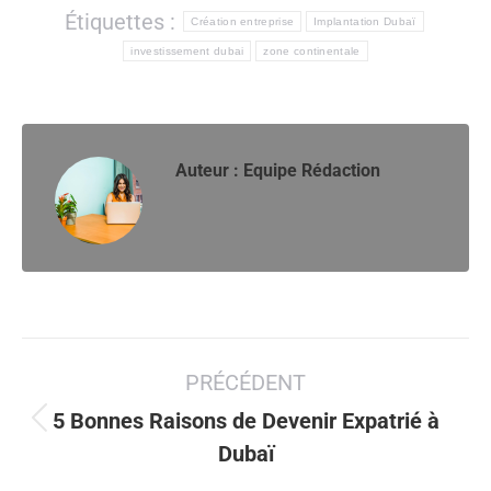
Étiquettes :
Création entreprise
Implantation Dubaï
investissement dubai
zone continentale
Auteur :
Equipe Rédaction
Navigation
PRÉCÉDENT
article
5 Bonnes Raisons de Devenir Expatrié à
Article
Dubaï
précédent