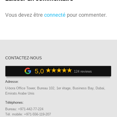
Vous devez être
connecté
pour commenter.
CONTACTEZ-NOUS
5,0
124 reviews
Adresse:
U-bora Office Tower, Bureau 102, 1er étage, Business Bay, Dubai,
Emirats Arabe Unis
Téléphones:
Bureau: +971-442-77-224
Tél. mobile: +971-556-119-207