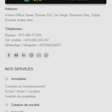
Adresse:
U-bora Office Tower, Bureau 102, 1er étage, Business Bay, Dubai,
Emirats Arabe Unis
Téléphones:
Bureau: +971-442-77-224
Tél. mobile: +971-556-119-207
WhatsApp / Telegram: +971556119207
Trouvez nous sur :
Facebook
YouTube
LinkedIn
Instagram
E-
WhatsApp
page
page
page
page
mail
page
NOS SERVICES
opens
opens
opens
opens
page
opens
in
in
in
in
opens
in
Immobilier
new
new
new
new
in
new
Conseils en Investissement
window
window
window
window
new
window
Achat / Vente / Location
Gestion de propriétés
window
Création de société