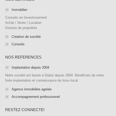
opens
opens
opens
opens
page
opens
in
in
in
in
opens
in
Immobilier
new
new
new
new
in
new
Conseils en Investissement
window
window
window
window
new
window
Achat / Vente / Location
Gestion de propriétés
window
Création de société
Conseils
NOS REFERENCES
Implantation depuis 2004
Notre société est basée à Dubaï depuis 2004. Bénéficiez de notre
forte implantation et connaissance du tissu local.
Agence immobilére agréée
Accompagnement professionnel
RESTEZ CONNECTE!