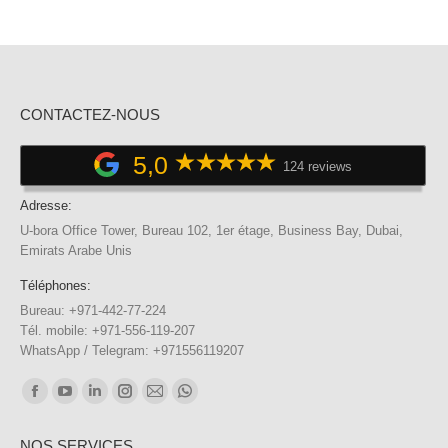
CONTACTEZ-NOUS
5,0
124 reviews
Adresse:
U-bora Office Tower, Bureau 102, 1er étage, Business Bay, Dubai,
Emirats Arabe Unis
Téléphones:
Bureau: +971-442-77-224
Tél. mobile: +971-556-119-207
WhatsApp / Telegram: +971556119207
Trouvez nous sur :
Facebook
YouTube
LinkedIn
Instagram
E-
WhatsApp
page
page
page
page
mail
page
NOS SERVICES