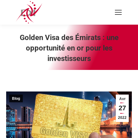
Recherche
:
Golden Visa des Émirats : une
opportunité en or pour les
investisseurs
Vous êtes ici :
Blog
Avr
27
2022