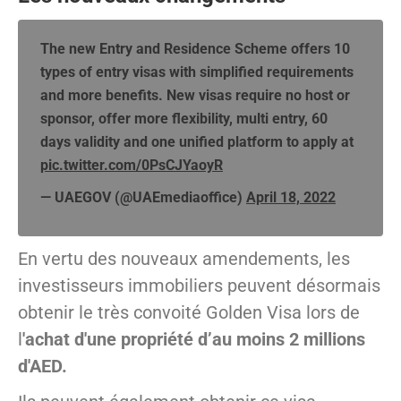
The new Entry and Residence Scheme offers 10
types of entry visas with simplified requirements
and more benefits. New visas require no host or
sponsor, offer more flexibility, multi entry, 60
days validity and one unified platform to apply at
pic.twitter.com/0PsCJYaoyR
— UAEGOV (@UAEmediaoffice)
April 18, 2022
En vertu des nouveaux amendements, les
investisseurs immobiliers peuvent désormais
obtenir le très convoité Golden Visa lors de
l
'achat d'une propriété d’au moins 2 millions
d'AED.