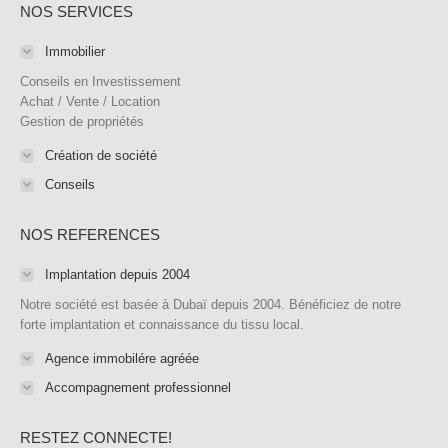
NOS SERVICES
opens
opens
opens
opens
page
opens
in
in
in
in
opens
in
Immobilier
new
new
new
new
in
new
Conseils en Investissement
window
window
window
window
new
window
Achat / Vente / Location
Gestion de propriétés
window
Création de société
Conseils
NOS REFERENCES
Implantation depuis 2004
Notre société est basée à Dubaï depuis 2004. Bénéficiez de notre
forte implantation et connaissance du tissu local.
Agence immobilére agréée
Accompagnement professionnel
RESTEZ CONNECTE!