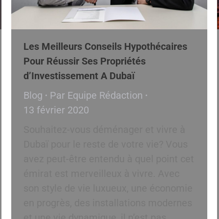
Les Meilleurs Conseils Hypothécaires
Pour Réussir Ses Propriétés
d’Investissement A Dubaï
Blog
Par
Equipe Rédaction
13 février 2020
Souhaitez-vous déménager et vivre à
Dubaï pour le reste de votre vie? Vous
avez peut-être entendu à quel point cet
émirat est merveilleux à vivre. Avec
son style de vie luxueux, une économie
en progrès, des installations modernes
et une vie dynamique, il n’est pas