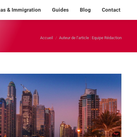
sas & Immigration
Guides
Blog
Contact
sas & Immigration
Guides
Blog
Contact
Rech
Rech
:
:
Vous êtes ici :
Accueil
Auteur de l’article : Equipe Rédaction