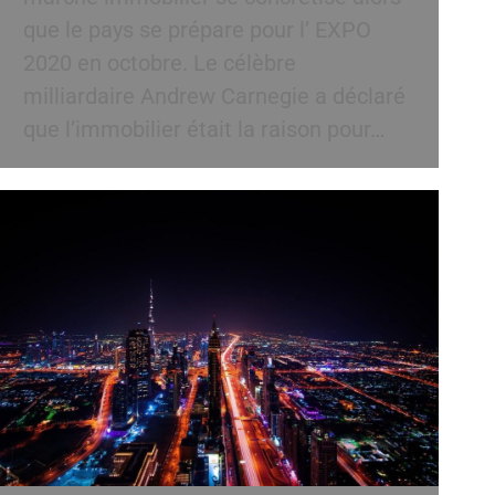
que le pays se prépare pour l’ EXPO
2020 en octobre. Le célèbre
milliardaire Andrew Carnegie a déclaré
que l’immobilier était la raison pour…