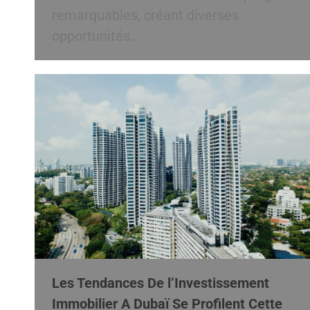
remarquables, créant diverses
opportunités…
Les Tendances De l’Investissement
Immobilier A Dubaï Se Profilent Cette