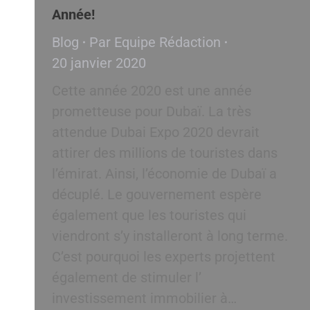
Année!
Blog
Par
Equipe Rédaction
20 janvier 2020
Cette année 2020 est une année
prometteuse pour Dubaï. La très
attendue Dubai Expo 2020 devrait
attirer des millions de touristes dans
l’émirat. Ainsi, l’économie de Dubaï a
décuplé. Le gouvernement espère
également que les touristes qui
viendront s’y installeront à long terme.
C’est pourquoi les experts projettent
également de stimuler l’
investissement immobilier à…