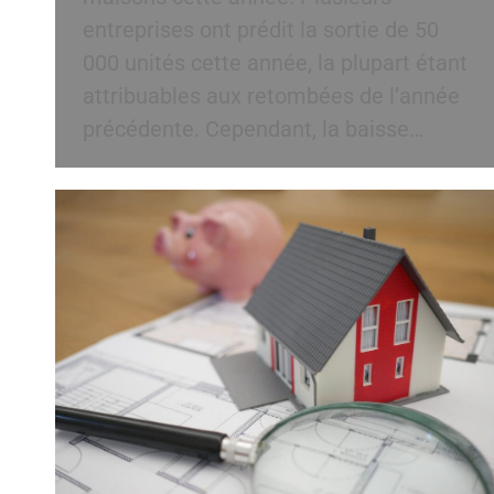
entreprises ont prédit la sortie de 50
000 unités cette année, la plupart étant
attribuables aux retombées de l’année
précédente. Cependant, la baisse…