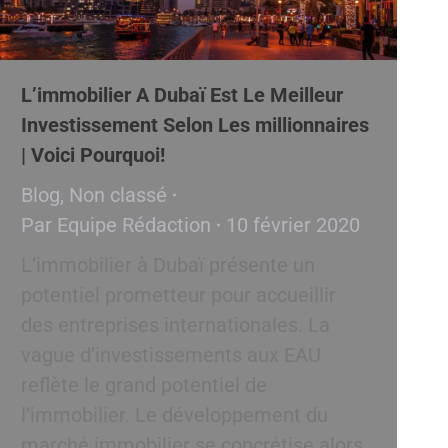
L’immobilier A Dubaï Est Le Meilleur
Investissement Selon Les millionnaires
| Voici Pourquoi!
Blog
,
Non classé
Par
Equipe Rédaction
10 février 2020
L’immobilier à Dubaï présente un
potentiel prometteur pour accueillir
des entreprises internationales. La
vague d’investissements aux EAU
reflète le grand potentiel de
l’immobilier. Le développement du
marché immobilier se concrétise alors