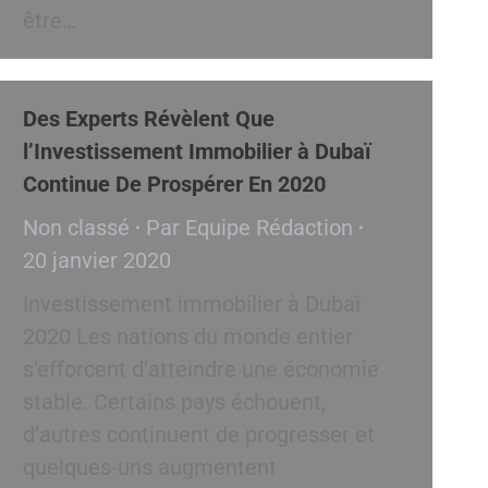
être…
Des Experts Révèlent Que
l’Investissement Immobilier à Dubaï
Continue De Prospérer En 2020
Non classé
Par
Equipe Rédaction
20 janvier 2020
Investissement immobilier à Dubaï
2020 Les nations du monde entier
s’efforcent d’atteindre une économie
stable. Certains pays échouent,
d’autres continuent de progresser et
quelques-uns augmentent