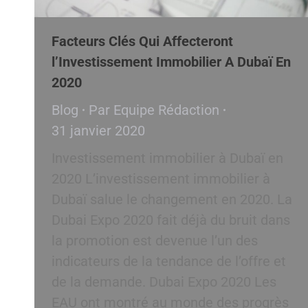
Facteurs Clés Qui Affecteront
l’Investissement Immobilier A Dubaï En
2020
Blog
Par
Equipe Rédaction
31 janvier 2020
Investissement immobilier à Dubaï en
2020 L’investissement immobilier à
Dubaï salue le changement en 2020. La
Dubai Expo 2020 fait déjà du bruit dans
la promotion est devenue l’un des
indicateurs de la tendance de l’offre et
de la demande. Dubai Expo 2020 Les
EAU ont montré au monde des progrès