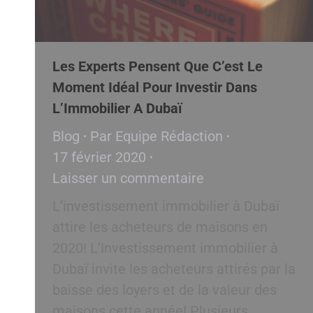
Les Experts Pensent Que C’est Le
Moment Idéal Pour Investir Dans
L’Immobilier A Dubaï
Blog
Par
Equipe Rédaction
17 février 2020
Laisser un commentaire
L’investissement immobilier à Dubaï
attire les acheteurs de maisons en
2020! L’Investissement immobilier à
Dubaï invite les acheteurs attirés par la
baisse des loyers et de la valeur des
maisons cette année! Plusieurs