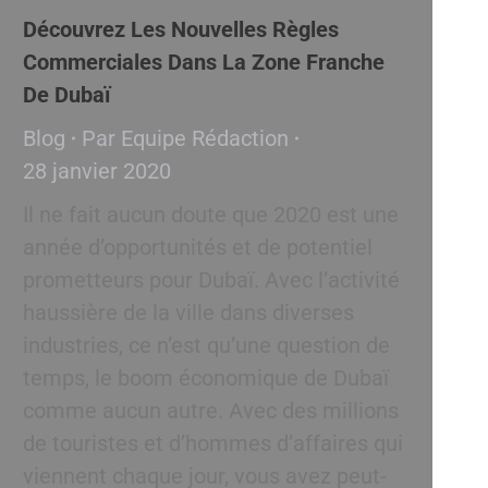
Découvrez Les Nouvelles Règles
Commerciales Dans La Zone Franche
De Dubaï
Blog
Par
Equipe Rédaction
28 janvier 2020
Il ne fait aucun doute que 2020 est une
année d’opportunités et de potentiel
prometteurs pour Dubaï. Avec l’activité
haussière de la ville dans diverses
industries, ce n’est qu’une question de
temps, le boom économique de Dubaï
comme aucun autre. Avec des millions
de touristes et d’hommes d’affaires qui
viennent chaque jour, vous avez peut-