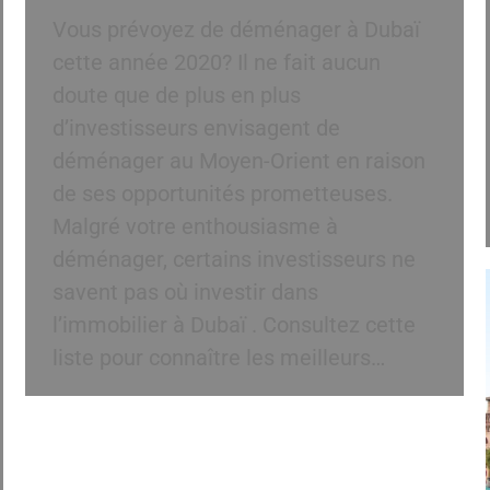
Vous prévoyez de déménager à Dubaï
cette année 2020? Il ne fait aucun
doute que de plus en plus
d’investisseurs envisagent de
déménager au Moyen-Orient en raison
de ses opportunités prometteuses.
Malgré votre enthousiasme à
déménager, certains investisseurs ne
savent pas où investir dans
l’immobilier à Dubaï . Consultez cette
liste pour connaître les meilleurs…