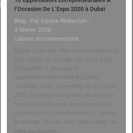
l’Occasion De L’Expo 2020 à Dubaï
Blog
Par
Equipe Rédaction
3 février 2020
Laisser un commentaire
Dubaï, l’une des villes à la croissance la
plus rapide au monde, est sur le point
d’accueillir le plus grand
rassemblement mondial à partir
d’octobre 2020, et prendra fin d’ici avril
2021. La mega exposition de six mois
sera inaugurée pour développer plus
d’opportunités commerciales à travers
le monde. Plus de cent quatre-vingt-dix
pays participent,…