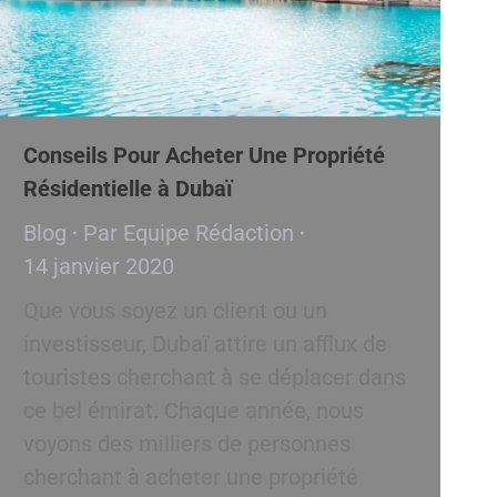
Conseils Pour Acheter Une Propriété
Résidentielle à Dubaï
Blog
Par
Equipe Rédaction
14 janvier 2020
Que vous soyez un client ou un
investisseur, Dubaï attire un afflux de
touristes cherchant à se déplacer dans
ce bel émirat. Chaque année, nous
voyons des milliers de personnes
cherchant à acheter une propriété