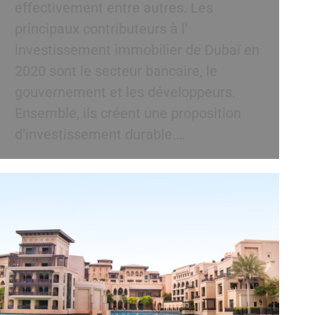
effectivement entre autres. Les
principaux contributeurs à l’
investissement immobilier de Dubaï en
2020 sont le secteur bancaire, le
gouvernement et les développeurs.
Ensemble, ils créent une proposition
d’investissement durable.…