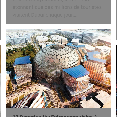
étonnant que des millions de touristes
visitent Dubaï chaque jour.…
10 Opportunités Entrepreneuriales A