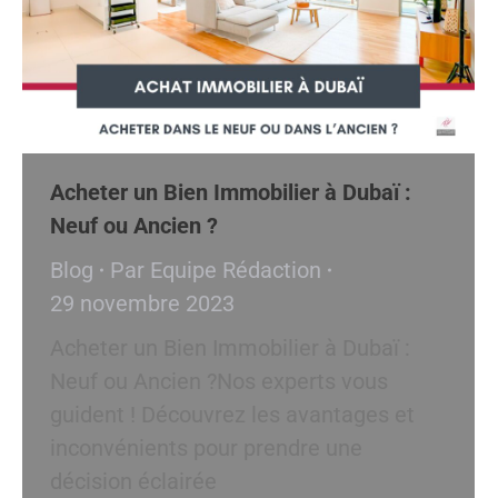
Acheter un Bien Immobilier à Dubaï :
Neuf ou Ancien ?
Blog
Par
Equipe Rédaction
29 novembre 2023
Acheter un Bien Immobilier à Dubaï :
Neuf ou Ancien ?Nos experts vous
guident ! Découvrez les avantages et
inconvénients pour prendre une
décision éclairée