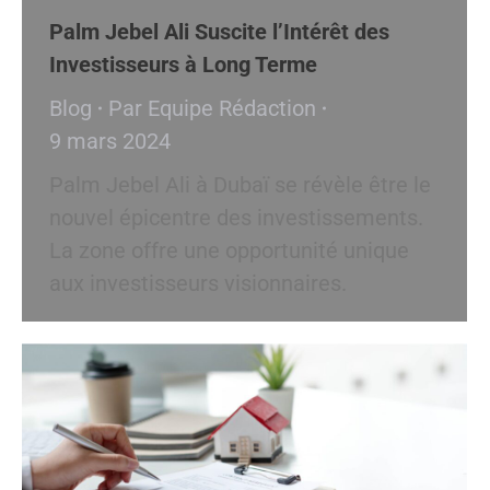
Palm Jebel Ali Suscite l’Intérêt des
Investisseurs à Long Terme
Blog
Par
Equipe Rédaction
9 mars 2024
Palm Jebel Ali à Dubaï se révèle être le
nouvel épicentre des investissements.
La zone offre une opportunité unique
aux investisseurs visionnaires.