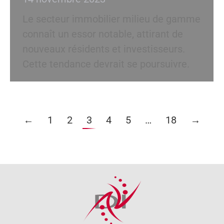
Le secteur immobilier milieu de gamme
connaît un essor notable, attirant de
nouveaux résidents et investisseurs.
Cette tendance devrait se poursuivre.
←
1
2
3
4
5
…
18
→