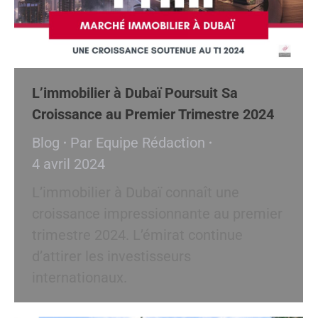
L’immobilier à Dubaï Poursuit Sa
Croissance au Premier Trimestre 2024
Blog
Par
Equipe Rédaction
4 avril 2024
L’immobilier à Dubaï connaît une
croissance impressionnante au premier
trimestre 2024. L’émirat continue
d’attirer les investisseurs
internationaux.