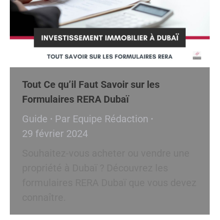
Tout Ce qu’il Faut Savoir sur les
Formulaires RERA Dubaï
Guide
Par
Equipe Rédaction
29 février 2024
Souhaitez-vous acheter ou vendre une
propriété à Dubaï ? Découvrez les
formulaires RERA Dubaï que vous devez
connaître.