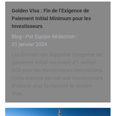
Golden Visa : Fin de l’Exigence de
Paiement Initial Minimum pour les
Investisseurs
Blog
Par
Equipe Rédaction
31 janvier 2024
Les Émirats ont supprimé l’exigence de
paiement initial minimum d’1 million
AED pour les investisseurs immobiliers.
Cette mesure permet aux investisseurs
d’obtenir plus facilement le Golden
Visa.